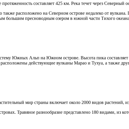
 протяженность составляет 425 км. Река течет через Северный о
 также расположено на Северном острове недалеко от вулкана. П
ым большим пресноводным озером в южной части Тихого океана
истему Южных Альп на Южном острове. Высота пика составляет 
е расположены действующие вулканы Марао и Тухуа, а также дру
астительный мир страны включает около 2000 видов растений, и
тровах. Травяное разнообразие представлено 180 видами, из к