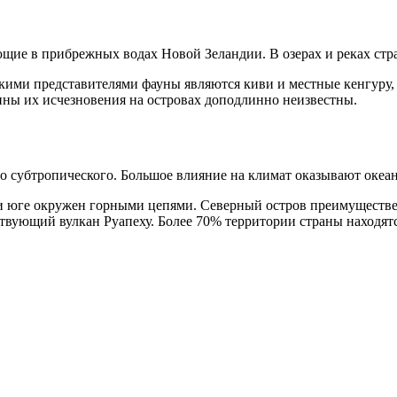
ие в прибрежных водах Новой Зеландии. В озерах и реках стра
ими представителями фауны являются киви и местные кенгуру, 
ины их исчезновения на островах доподлинно неизвестны.
до субтропического. Большое влияние на климат оказывают оке
е и юге окружен горными цепями. Северный остров преимуществ
ствующий вулкан Руапеху. Более 70% территории страны находятс