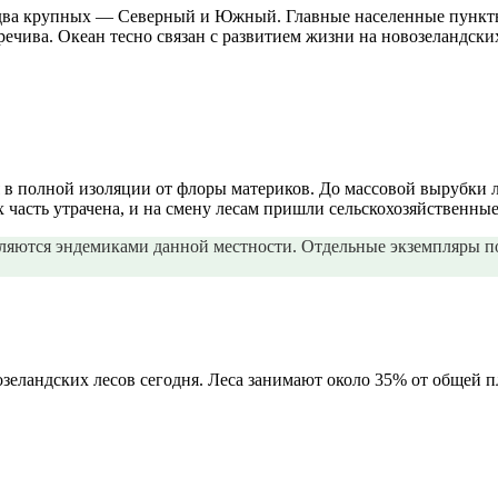
я два крупных — Северный и Южный. Главные населенные пункт
речива. Океан тесно связан с развитием жизни на новозеландски
 в полной изоляции от флоры материков. До массовой вырубки 
 часть утрачена, и на смену лесам пришли сельскохозяйственны
вляются эндемиками данной местности. Отдельные экземпляры по
озеландских лесов сегодня. Леса занимают около 35% от общей 