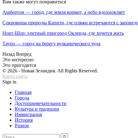
Вам также могут понравиться
Ашбертон — город, где земля кормит, а небо вдохновляет
Сокровища природы Капити, где пляжи встречаются с заповед
Норт-Шор: элитный пригород Окленда, где хочется жить
Таупо — город на берегу вулканического чуда
Назад
Вперед
Это интересно
Это пригодится
© 2026 - Новая Зеландия. All Rights Reserved.
Карта сайта
Sign in
Главная
Города
Достопримечательности
Культура и традиции
Иммиграция
История
Разное