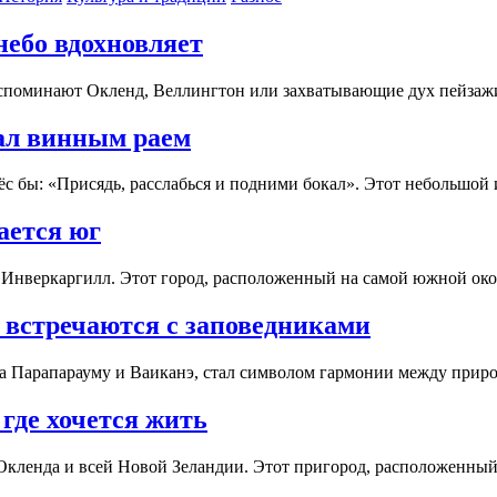
небо вдохновляет
вспоминают Окленд, Веллингтон или захватывающие дух пейзажи
тал винным раем
нёс бы: «Присядь, расслабься и подними бокал». Этот небольшо
ается юг
м в Инверкаргилл. Этот город, расположенный на самой южной 
 встречаются с заповедниками
а Парапарауму и Ваиканэ, стал символом гармонии между при
где хочется жить
Окленда и всей Новой Зеландии. Этот пригород, расположенный