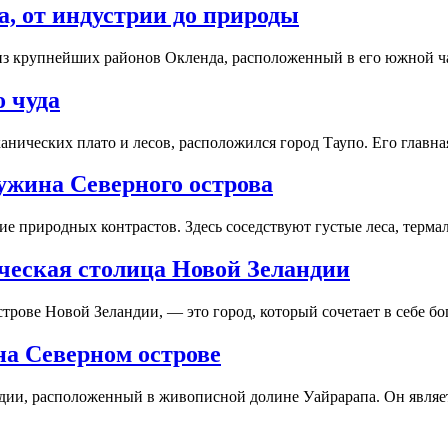
, от индустрии до природы
из крупнейших районов Окленда, расположенный в его южной ч
о чуда
канических плато и лесов, расположился город Таупо. Его гла
ужина Северного острова
е природных контрастов. Здесь соседствуют густые леса, терм
ческая столица Новой Зеландии
трове Новой Зеландии, — это город, который сочетает в себе 
на Северном острове
дии, расположенный в живописной долине Уайрарапа. Он явля